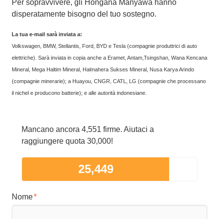
Per sopravvivere, gli Hongana Manyawa hanno
disperatamente bisogno del tuo sostegno.
La tua e-mail sarà inviata a:
Volkswagen, BMW, Stellantis, Ford, BYD e Tesla (compagnie produttrici di auto
elettriche). Sarà inviata in copia anche a Eramet, Antam,Tsingshan, Wana Kencana
Mineral, Mega Haltim Mineral, Halmahera Sukses Mineral, Nusa Karya Arindo
(compagnie minerarie); a Huayou, CNGR, CATL, LG (compagnie che processano
il nichel e producono batterie); e alle autorità indonesiane.
Mancano ancora 4,551 firme. Aiutaci a
raggiungere quota 30,000!
25,449
Nome